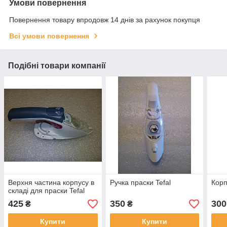
Умови повернення
Повернення товару впродовж 14 днів за рахунок покупця
Всі умови повернення
Подібні товари компанії
Верхня частина корпусу в
Ручка праски Tefal
Корп
складі для праски Tefal
425
350
300
₴
₴
Купити
Купити