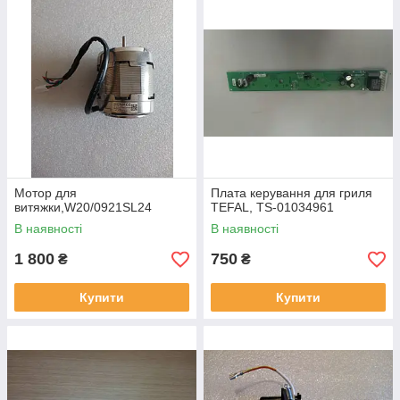
Мотор для
Плата керування для гриля
витяжки,W20/0921SL24
TEFAL, TS-01034961
В наявності
В наявності
1 800
750
₴
₴
Купити
Купити