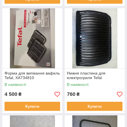
Форма для випікання вафель
Нижня пластина для
Tefal, XA734810
електрогриля Tefal
В наявності
В наявності
4 500
760
₴
₴
Купити
Купити