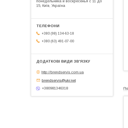
понедельника и воскресенья с 11 до
15, Київ, Україна
+380 (98) 134-63-18
+380 (63) 491-07-00
http://brendservis.com.ua
brendservis@ukr.net
+380981346318
По