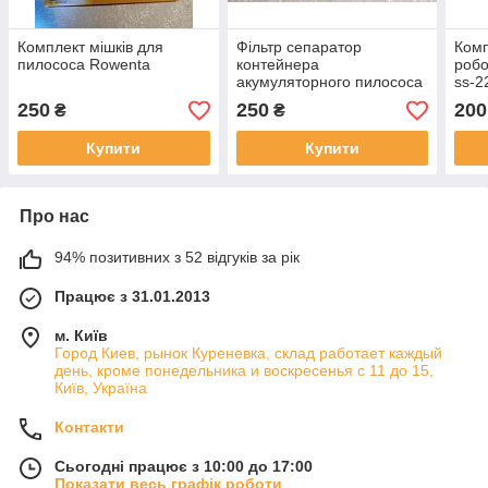
Комплект мішків для
Фільтр сепаратор
Комп
пилососа Rowenta
контейнера
робо
акумуляторного пилососа
ss-2
Rowenta
250
250
200
₴
₴
Купити
Купити
Про нас
94% позитивних з 52 відгуків за рік
Працює з 31.01.2013
м. Київ
Город Киев, рынок Куреневка, склад работает каждый
день, кроме понедельника и воскресенья с 11 до 15,
Київ, Україна
Контакти
Сьогодні працює з 10:00 до 17:00
Показати весь графік роботи