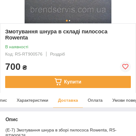
Змотування шнура в складі пилососа
Rowenta
В наявності
Код: RS-RT900576
Роздріб
700
₴
Купити
пис
Характеристики
Доставка
Оплата
Умови пове
Опис
(E-7) Змотування шнура в зборі пилососа Rowenta, RS-
RT900576