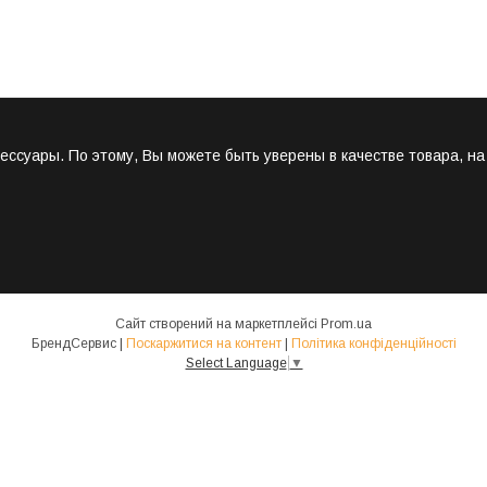
суары. По этому, Вы можете быть уверены в качестве товара, н
Сайт створений на маркетплейсі
Prom.ua
БрендСервис |
Поскаржитися на контент
|
Політика конфіденційності
Select Language
▼