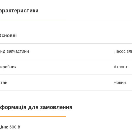
арактеристики
Основні
ид запчастини
Насос зл
иробник
Атлант
Стан
Новий
нформація для замовлення
іна:
600 ₴