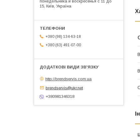
понедельника и воскресенья с 11 до
15, Київ, Україна
Х
+380 (98) 134-63-18
+380 (63) 491-07-00
В
В
http://brendservis.com.ua
brendservis@ukr.net
+380981346318
І
Ц