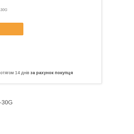
-30G
ротягом 14 днів
за рахунок покупця
X-30G