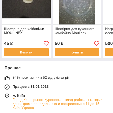
Шестірня для хлібопічки
Шестірня для кухонного
Нагр
MOULINEX
комбайна Moulinex
елек
45
50
500
₴
₴
Купити
Купити
Про нас
94% позитивних з 52 відгуків за рік
Працює з 31.01.2013
м. Київ
Город Киев, рынок Куреневка, склад работает каждый
день, кроме понедельника и воскресенья с 11 до 15,
Київ, Україна