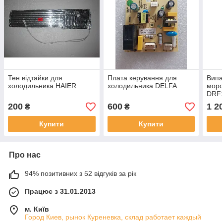
Тен відтайки для
Плата керування для
Випа
холодильника HAIER
холодильника DELFA
моро
DRF
200
600
1 2
₴
₴
Купити
Купити
Про нас
94% позитивних з 52 відгуків за рік
Працює з 31.01.2013
м. Київ
Город Киев, рынок Куреневка, склад работает каждый