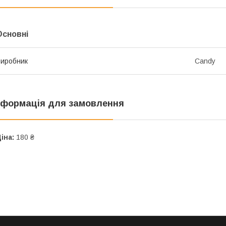
Основні
иробник
Candy
нформація для замовлення
іна:
180 ₴