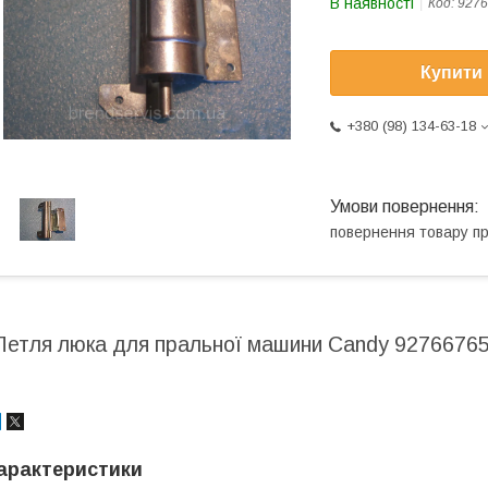
В наявності
Код:
9276
Купити
+380 (98) 134-63-18
повернення товару п
Петля люка для пральної машини Candy 9276676
арактеристики