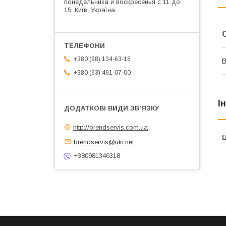
понедельника и воскресенья с 11 до
15, Київ, Україна
+380 (98) 134-63-18
В
+380 (63) 491-07-00
І
http://brendservis.com.ua
Ц
brendservis@ukr.net
+380981346318