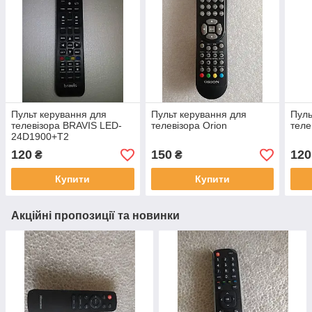
Пульт керування для
Пульт керування для
Пуль
телевізора BRAVIS LED-
телевізора Orion
тел
24D1900+T2
120
150
120
₴
₴
Купити
Купити
Акційні пропозиції та новинки