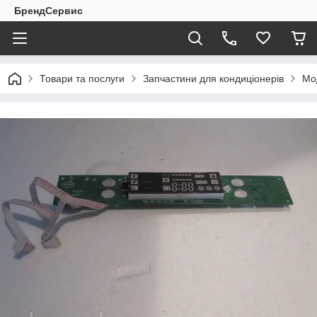
БрендСервис
Товари та послуги
Запчастини для кондиціонерів
Мод