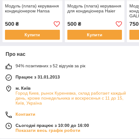
Модуль (плата) керування
Модуль (плата) керування
Моду
кондиціонером Hansa
для кондиціонера Haier
конд
GAL
500
500
750
₴
₴
Купити
Купити
Про нас
94% позитивних з 52 відгуків за рік
Працює з 31.01.2013
м. Київ
Город Киев, рынок Куреневка, склад работает каждый
день, кроме понедельника и воскресенья с 11 до 15,
Київ, Україна
Контакти
Сьогодні працює з 10:00 до 16:00
Показати весь графік роботи