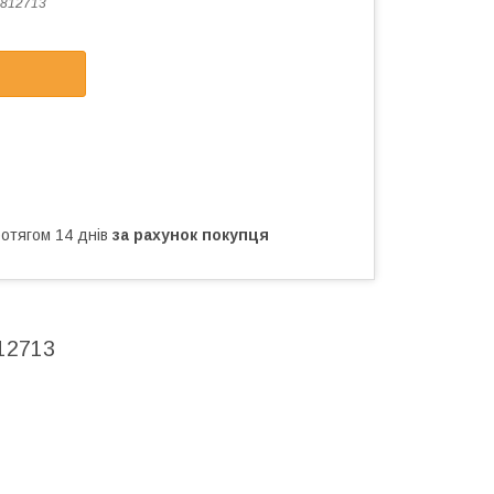
812713
ротягом 14 днів
за рахунок покупця
812713