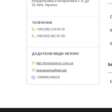
понедельника и воскресенья с 11 до
15, Київ, Україна
+380 (98) 134-63-18
В
+380 (63) 491-07-00
В
http://brendservis.com.ua
І
brendservis@ukr.net
+380981346318
Ц