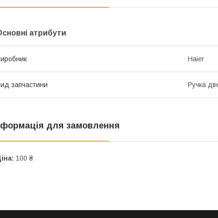
Основні атрибути
иробник
Haier
ид запчастини
Ручка дв
нформація для замовлення
іна:
100 ₴