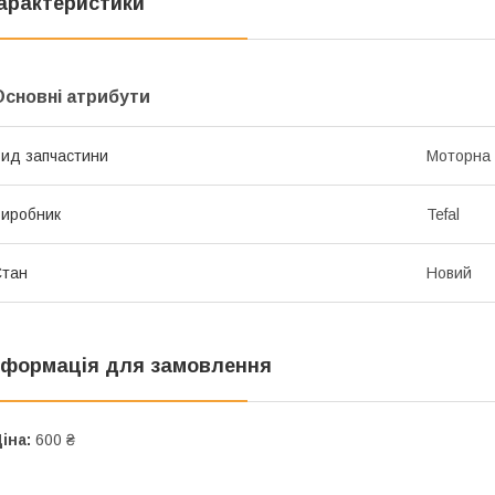
арактеристики
Основні атрибути
ид запчастини
Моторна 
иробник
Tefal
Стан
Новий
нформація для замовлення
іна:
600 ₴