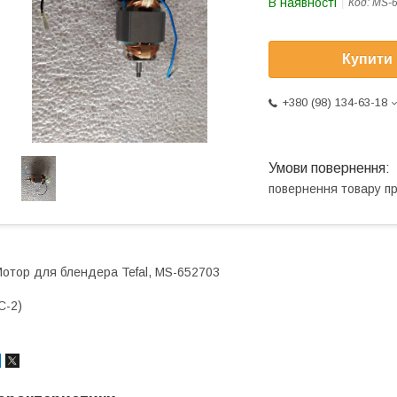
В наявності
Код:
MS-
Купити
+380 (98) 134-63-18
повернення товару п
отор для блендера Tefal, MS-652703
C-2)