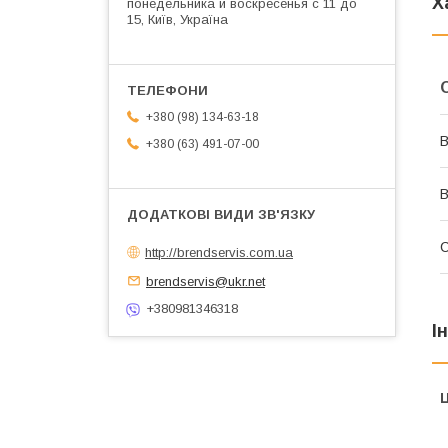
Х
понедельника и воскресенья с 11 до
15, Київ, Україна
+380 (98) 134-63-18
В
+380 (63) 491-07-00
В
http://brendservis.com.ua
brendservis@ukr.net
+380981346318
І
Ц