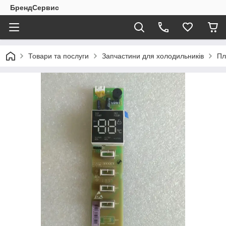
БрендСервис
Товари та послуги
Запчастини для холодильників
Пл