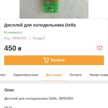
Дисплей для холодильника Delfa
В наявності
Код: SBS545G
Роздріб
450
₴
Купити
пис
Характеристики
Доставка
Оплата
Умови пове
Опис
Дисплей для холодильника Delfa, SBS545G
(B-4)