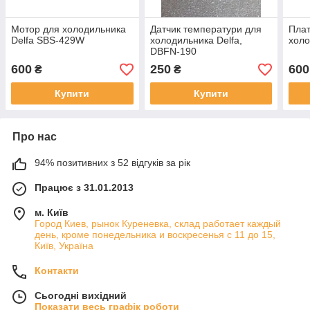
Мотор для холодильника
Датчик температури для
Плат
Delfa SBS-429W
холодильника Delfa,
хол
DBFN-190
600
250
600
₴
₴
Купити
Купити
Про нас
94% позитивних з 52 відгуків за рік
Працює з 31.01.2013
м. Київ
Город Киев, рынок Куреневка, склад работает каждый
день, кроме понедельника и воскресенья с 11 до 15,
Київ, Україна
Контакти
Сьогодні вихідний
Показати весь графік роботи