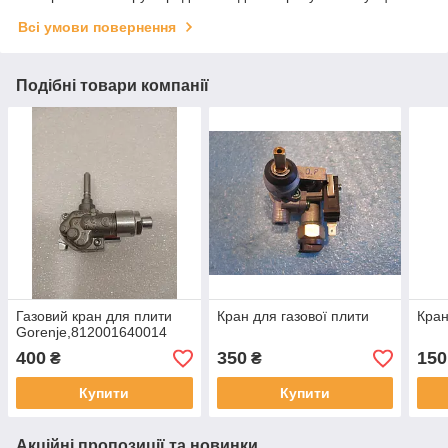
Всі умови повернення
Подібні товари компанії
Газовий кран для плити
Кран для газової плити
Кран
Gorenje,812001640014
400
350
150
₴
₴
Купити
Купити
Акційні пропозиції та новинки