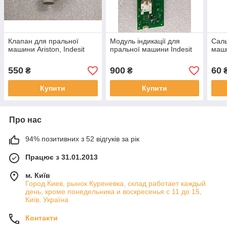
Клапан для пральної
Модуль індикації для
Саль
машини Ariston, Indesit
пральної машини Indesit
маши
550
900
60
₴
₴
Купити
Купити
Про нас
94% позитивних з 52 відгуків за рік
Працює з 31.01.2013
м. Київ
Город Киев, рынок Куреневка, склад работает каждый
день, кроме понедельника и воскресенья с 11 до 15,
Київ, Україна
Контакти