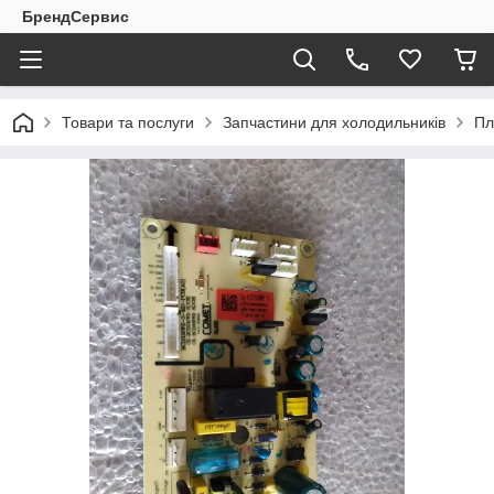
БрендСервис
Товари та послуги
Запчастини для холодильників
Пл