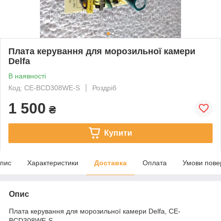
Плата керування для морозильної камери
Delfa
В наявності
Код: CE-BCD308WE-S
Роздріб
1 500
₴
Купити
пис
Характеристики
Доставка
Оплата
Умови пове
Опис
Плата керування для морозильної камери Delfa, CE-
BCD308WE-S