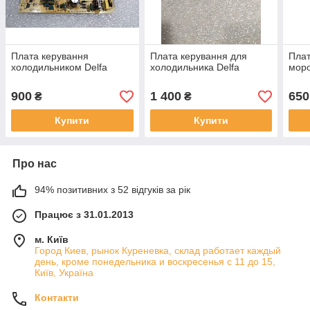
Плата керування
Плата керування для
Плат
холодильником Delfa
холодильника Delfa
моро
900
1 400
650
₴
₴
Купити
Купити
Про нас
94% позитивних з 52 відгуків за рік
Працює з 31.01.2013
м. Київ
Город Киев, рынок Куреневка, склад работает каждый
день, кроме понедельника и воскресенья с 11 до 15,
Київ, Україна
Контакти