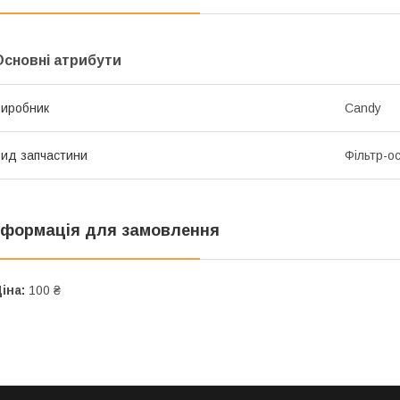
Основні атрибути
иробник
Candy
ид запчастини
Фільтр-о
нформація для замовлення
іна:
100 ₴