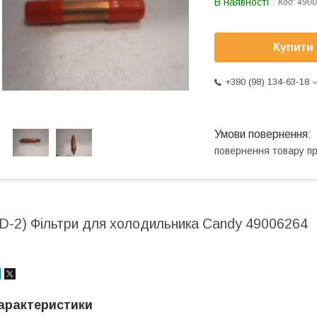
В наявності
Код:
4900
Купити
+380 (98) 134-63-18
повернення товару п
(D-2) Фільтри для холодильника Candy 49006264
арактеристики