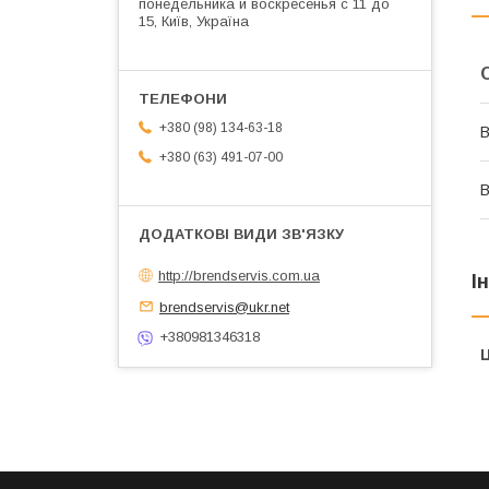
понедельника и воскресенья с 11 до
15, Київ, Україна
+380 (98) 134-63-18
В
+380 (63) 491-07-00
В
http://brendservis.com.ua
І
brendservis@ukr.net
+380981346318
Ц