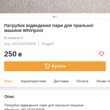
Патрубок відведення пари для пральної
машини Whirlpool
В наявності
Код: 481253029309
Роздріб
250
₴
Купити
Опис
Характеристики
Доставка
Оплата
Умови п
Опис
Патрубок відведення пари для пральної машини
Whirlpool, 481253029309