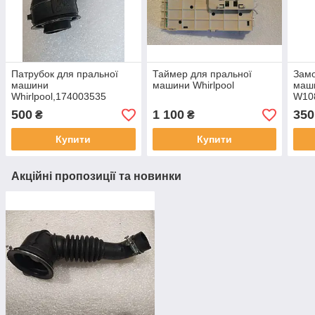
Патрубок для пральної
Таймер для пральної
Замо
машини
машини Whirlpool
маши
Whirlpool,174003535
W10
500
1 100
350
₴
₴
Купити
Купити
Акційні пропозиції та новинки