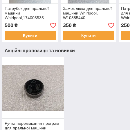
Патрубок для пральної
Замок люка для пральної
Патр
машини
машини Whirlpool,
для 
Whirlpool,174003535
W10885440
Whir
500
350
250
₴
₴
Купити
Купити
Акційні пропозиції та новинки
Ручка перемикання програм
для пральної машини