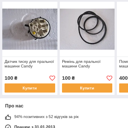
Датчик тиску для пральної
Ремінь для пральної
Помп
машини Candy
машини Candy
маш
100
100
400
₴
₴
Купити
Купити
Про нас
94% позитивних з 52 відгуків за рік
Працює з 31.01.2013