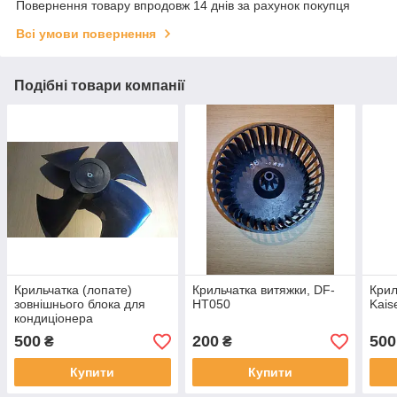
Повернення товару впродовж 14 днів за рахунок покупця
Всі умови повернення
Подібні товари компанії
Крильчатка (лопате)
Крильчатка витяжки, DF-
Крил
зовнішнього блока для
HT050
Kais
кондиціонера
500
200
500
₴
₴
Купити
Купити