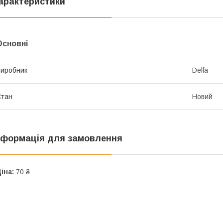
арактеристики
Основні
иробник
Delfa
Стан
Новий
нформація для замовлення
іна:
70 ₴