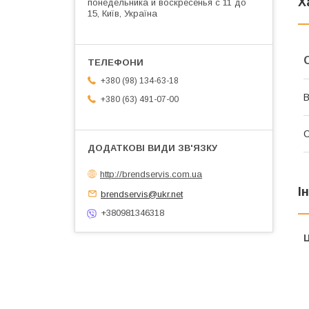
Х
понедельника и воскресенья с 11 до
15, Київ, Україна
+380 (98) 134-63-18
В
+380 (63) 491-07-00
http://brendservis.com.ua
І
brendservis@ukr.net
+380981346318
Ц