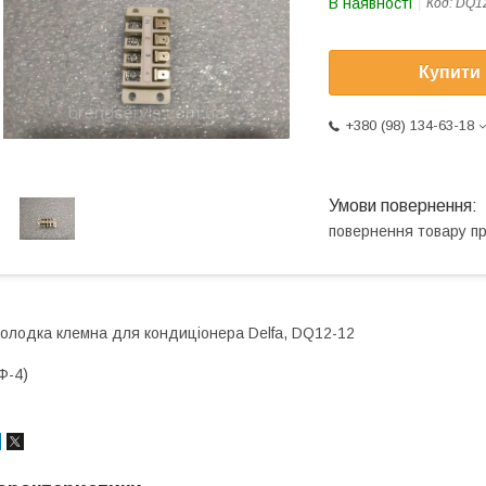
В наявності
Код:
DQ1
Купити
+380 (98) 134-63-18
повернення товару п
олодка клемна для кондиціонера Delfa, DQ12-12
Ф-4)