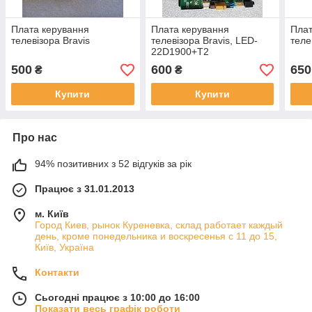
Плата керування
Плата керування
Плат
телевізора Bravis
телевізора Bravis, LED-
теле
22D1900+T2
500
600
650
₴
₴
Купити
Купити
Про нас
94% позитивних з 52 відгуків за рік
Працює з 31.01.2013
м. Київ
Город Киев, рынок Куреневка, склад работает каждый
день, кроме понедельника и воскресенья с 11 до 15,
Київ, Україна
Контакти
Сьогодні працює з 10:00 до 16:00
Показати весь графік роботи