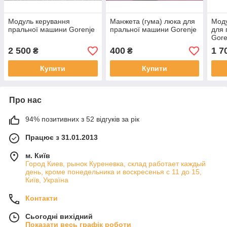
Модуль керування
Манжета (гума) люка для
Моду
пральної машини Gorenje
пральної машини Gorenje
для 
Gore
2 500
400
1 7
₴
₴
Купити
Купити
Про нас
94% позитивних з 52 відгуків за рік
Працює з 31.01.2013
м. Київ
Город Киев, рынок Куреневка, склад работает каждый
день, кроме понедельника и воскресенья с 11 до 15,
Київ, Україна
Контакти
Сьогодні вихідний
Показати весь графік роботи