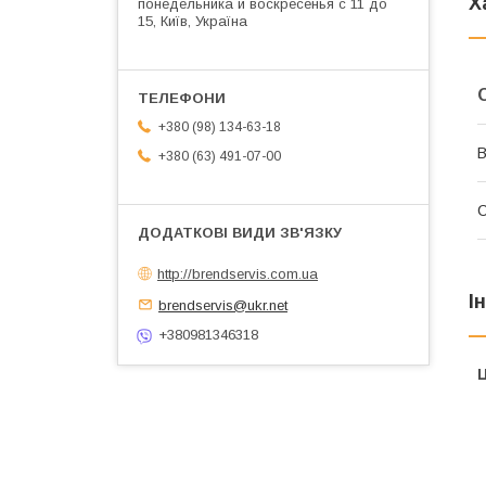
Х
понедельника и воскресенья с 11 до
15, Київ, Україна
+380 (98) 134-63-18
В
+380 (63) 491-07-00
http://brendservis.com.ua
І
brendservis@ukr.net
+380981346318
Ц