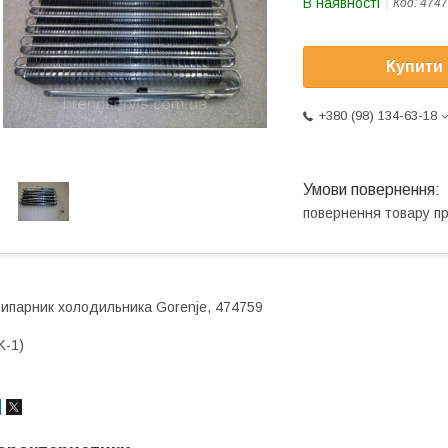
В наявності
Код:
4747
Купити
+380 (98) 134-63-18
повернення товару п
ипарник холодильника Gorenje, 474759
K-1)