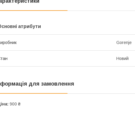
арактеристики
Основні атрибути
иробник
Gorenje
Стан
Новий
нформація для замовлення
іна:
900 ₴