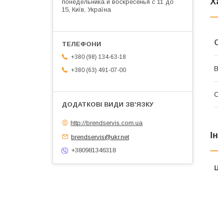
Х
понедельника и воскресенья с 11 до
15, Київ, Україна
+380 (98) 134-63-18
В
+380 (63) 491-07-00
http://brendservis.com.ua
І
brendservis@ukr.net
+380981346318
Ц