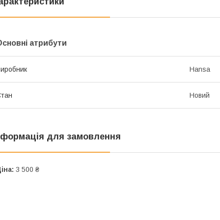
арактеристики
Основні атрибути
иробник
Hansa
Стан
Новий
нформація для замовлення
іна:
3 500 ₴