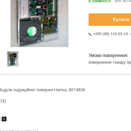
В наявності
Код:
8074
Купити
+380 (98) 134-63-18
повернення товару п
одуль індукційної поверхні Hansa, 8074936
D3)