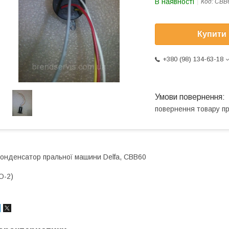
В наявності
Код:
CBB
Купити
+380 (98) 134-63-18
повернення товару п
онденсатор пральної машини Delfa, CBB60
O-2)