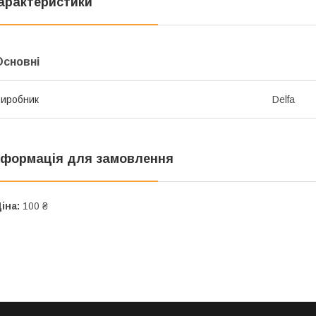
арактеристики
Основні
иробник
Delfa
нформація для замовлення
іна:
100 ₴