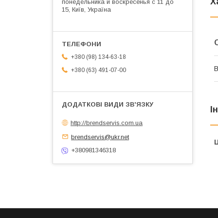
Х
понедельника и воскресенья с 11 до
15, Київ, Україна
+380 (98) 134-63-18
В
+380 (63) 491-07-00
І
http://brendservis.com.ua
brendservis@ukr.net
Ц
+380981346318