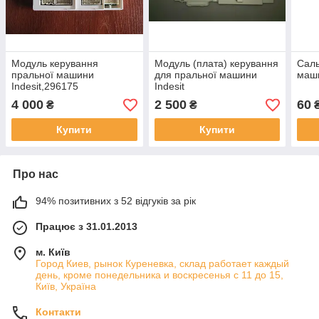
Модуль керування
Модуль (плата) керування
Саль
пральної машини
для пральної машини
маши
Indesit,296175
Indesit
4 000
2 500
60
₴
₴
Купити
Купити
Про нас
94% позитивних з 52 відгуків за рік
Працює з 31.01.2013
м. Київ
Город Киев, рынок Куреневка, склад работает каждый
день, кроме понедельника и воскресенья с 11 до 15,
Київ, Україна
Контакти