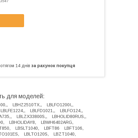
3547
ротягом 14 днів
за рахунок покупця
ть для моделей:
00,, LBHZ2510TX,, LBLFO1200I,,
 LBLFE1224,, LBLFD1021,, LBLFO124,,
A735,, LBLZX33800S,, LBHOLID80RUS,,
800, LBHOLIDAY8, LBWH6402ARG,
T850, LBSLT1040, LBFT86 LBFT106,
TO101ES, LBLTO120S, LBZT1040,