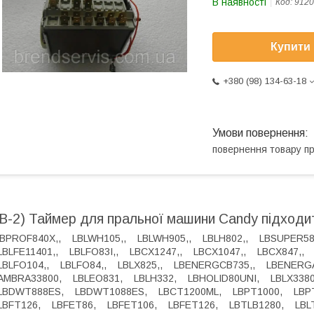
В наявності
Код:
9120
Купити
+380 (98) 134-63-18
повернення товару п
(В-2) Таймер для пральної машини Candy підходи
LBPROF840X,, LBLWH105,, LBLWH905,, LBLH802,, LBSUPER58
LBLFE11401,, LBLFO83I,, LBCX1247,, LBCX1047,, LBCX847,,
LBLFO104,, LBLFO84,, LBLX825,, LBENERGCB735,, LBENERG
AMBRA33800, LBLEO831, LBLH332, LBHOLID80UNI, LBLX33
LBDWT888ES, LBDWT1088ES, LBCT1200ML, LBPT1000, LBP
LBFT126, LBFET86, LBFET106, LBFET126, LBTLB1280, LBL