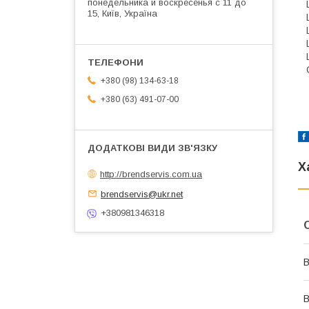
понедельника и воскресенья с 11 до
15, Київ, Україна
+380 (98) 134-63-18
+380 (63) 491-07-00
Х
http://brendservis.com.ua
brendservis@ukr.net
+380981346318
В
В