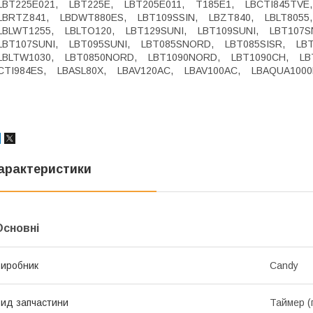
LBT225E021, LBT225E, LBT205E011, T185E1, LBCTI845TVE
LBRTZ841, LBDWT880ES, LBT109SSIN, LBZT840, LBLT8055
LBLWT1255, LBLTO120, LBT129SUNI, LBT109SUNI, LBT107
LBT107SUNI, LBT095SUNI, LBT085SNORD, LBT085SISR, LBT
LBLTW1030, LBT0850NORD, LBT1090NORD, LBT1090CH, LB
CTI984ES, LBASL80X, LBAV120AC, LBAV100AC, LBAQUA1000
арактеристики
Основні
иробник
Candy
ид запчастини
Таймер (