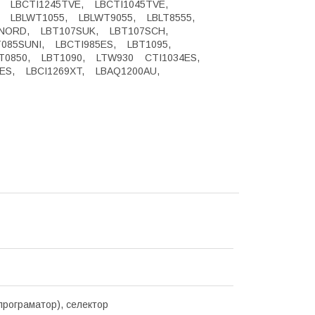
, LBCTI1245TVE, LBCTI1045TVE,
, LBLWT1055, LBLWT9055, LBLT8555,
SNORD, LBT107SUK, LBT107SCH,
085SUNI, LBCTI985ES, LBT1095,
T0850, LBT1090, LTW930 CTI1034ES,
ES, LBCI1269XT, LBAQ1200AU,
програматор), селектор