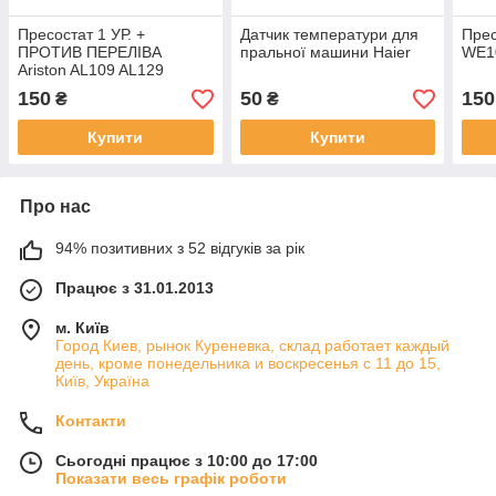
Пресостат 1 УР. +
Датчик температури для
Прес
ПРОТИВ ПЕРЕЛІВА
пральної машини Haier
WE1
Ariston AL109 AL129
WE105
150
50
150
₴
₴
Купити
Купити
Про нас
94% позитивних з 52 відгуків за рік
Працює з 31.01.2013
м. Київ
Город Киев, рынок Куреневка, склад работает каждый
день, кроме понедельника и воскресенья с 11 до 15,
Київ, Україна
Контакти
Сьогодні працює з 10:00 до 17:00
Показати весь графік роботи