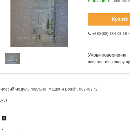
В наявності
Код:
0074
Купити
+380 (98) 134-63-18
повернення товару п
иловий модуль пральної машини Bosch, 00746772
B-3)