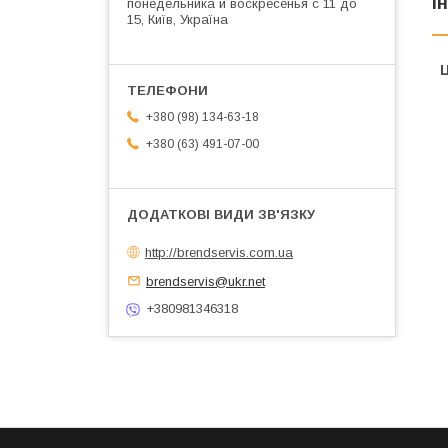
І
понедельника и воскресенья с 11 до
15, Київ, Україна
Ц
+380 (98) 134-63-18
+380 (63) 491-07-00
http://brendservis.com.ua
brendservis@ukr.net
+380981346318