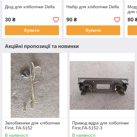
Діод для хлібопічки Delfa
Набір для хлібопічки Delfa
Моду
для 
30
90
80
₴
₴
Купити
Купити
Акційні пропозиції та новинки
Запобіжники для хлібопічки
Привод відра для хлібопічки
First, FA-5152
First,FA-5152-3
В наявності
В наявності