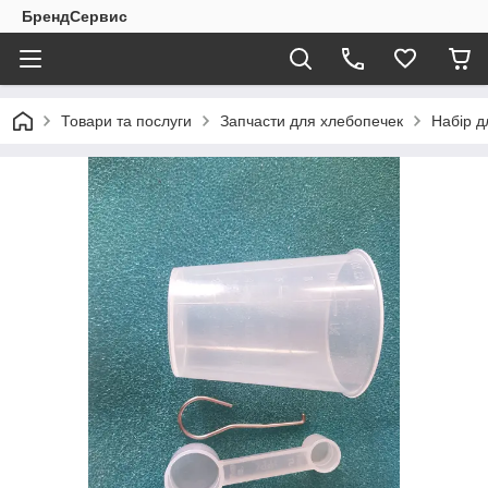
БрендСервис
Товари та послуги
Запчасти для хлебопечек
Набір д