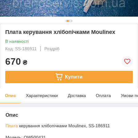
Плата керування хлібопічками Moulinex
В наявності
Код: SS-186911
Роздріб
670
₴
Купити
Опис
Характеристики
Доставка
Оплата
Умови п
Опис
Плата
керування хлібопічками Moulinex, SS-186911
Модель: OW500431