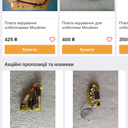
Плата керування
Плата керування для
Плат
хлібопічками Moulinex
хлібопічки Moulinex
хліб
425
400
350
₴
₴
Купити
Купити
Акційні пропозиції та новинки